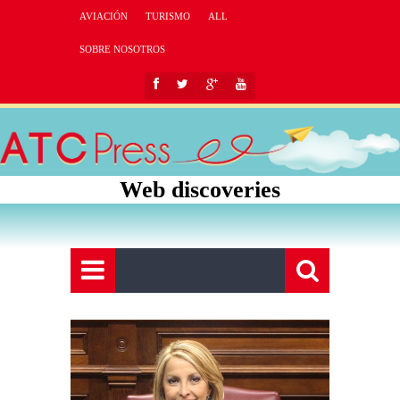
AVIACIÓN
TURISMO
ALL
SOBRE NOSOTROS
Web discoveries