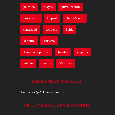
petróleo
playas
privatización
Promoción
Repsol
Rutas Aéreas
seguridad
sondeos
Teide
Tenerife
Turismo
Turismo deportivo
turistas
viajeros
Volcán
vuelos
Víctimas
SÍGUENOS EN TWITTER
Tweets por @ATCpressCanaria
ENCUÉNTRANOS EN FACEBOOK