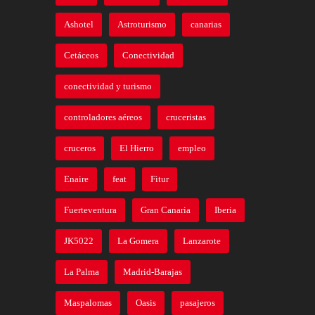
Ashotel
Astroturismo
canarias
Cetáceos
Conectividad
conectividad y turismo
controladores aéreos
cruceristas
cruceros
El Hierro
empleo
Enaire
feat
Fitur
Fuerteventura
Gran Canaria
Iberia
JK5022
La Gomera
Lanzarote
La Palma
Madrid-Barajas
Maspalomas
Oasis
pasajeros