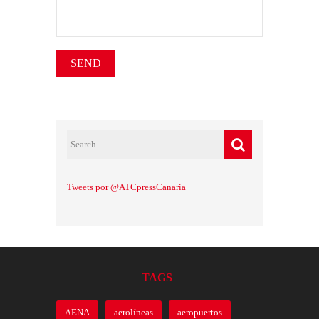
Tweets por @ATCpressCanaria
TAGS
AENA
aerolíneas
aeropuertos