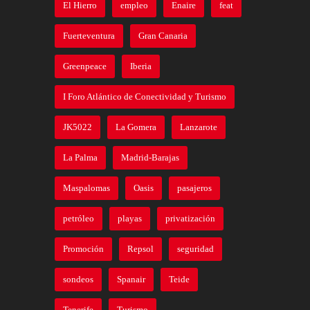
El Hierro
empleo
Enaire
feat
Fuerteventura
Gran Canaria
Greenpeace
Iberia
I Foro Atlántico de Conectividad y Turismo
JK5022
La Gomera
Lanzarote
La Palma
Madrid-Barajas
Maspalomas
Oasis
pasajeros
petróleo
playas
privatización
Promoción
Repsol
seguridad
sondeos
Spanair
Teide
Tenerife
Turismo