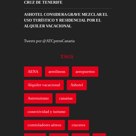
CRUZ DE TENERIFE
ASHOTEL CONSIDERA GRAVE MEZCLAR EL
USO TURÍSTICO Y RESIDENCIAL POR EL
ALQUILER VACACIONAL
Tweets por @ATCpressCanaria
TAGS
AENA
aerolíneas
aeropuertos
Alquiler vacacional
Ashotel
Astroturismo
canarias
conectividad y turismo
controladores aéreos
cruceros