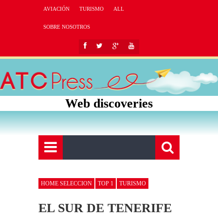
AVIACIÓN
TURISMO
ALL
SOBRE NOSOTROS
Web discoveries
HOME SELECCION
TOP 1
TURISMO
EL SUR DE TENERIFE