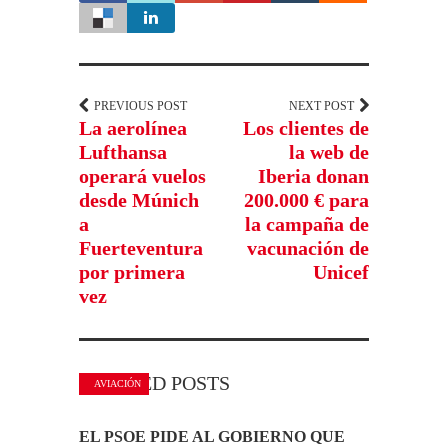
PREVIOUS POST
NEXT POST
La aerolínea
Los clientes de
Lufthansa
la web de
operará vuelos
Iberia donan
desde Múnich
200.000 € para
a
la campaña de
Fuerteventura
vacunación de
por primera
Unicef
vez
RELATED POSTS
AVIACIÓN
EL PSOE PIDE AL GOBIERNO QUE