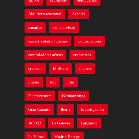
AENA
aerolíneas
aeropuertos
Alquiler vacacional
Ashotel
canarias
Conectividad
conectividad y turismo
Controladores
controladores aéreos
cruceristas
cruceros
El Hierro
empleo
Enaire
feat
Fitur
Fuerteventura
Germanwings
Gran Canaria
Iberia
Investigación
JK5022
La Gomera
Lanzarote
La Palma
Madrid-Barajas