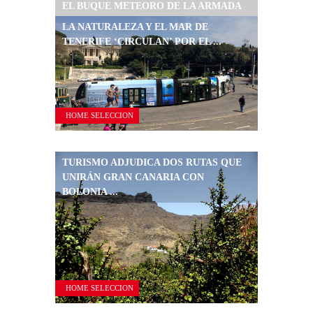
EL BUQUE METEORO DE LA ARMADA
PARTICIPA EN LA RECOGIDA ...
LA NATURALEZA Y EL MAR DE
TENERIFE ‘CIRCULAN’ POR EL ...
HOME SELECCION
TURISMO ADJUDICA DOS RUTAS QUE
UNIRÁN GRAN CANARIA CON
BOLONIA ...
HOME SELECCION