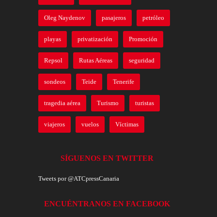
Oleg Naydenov
pasajeros
petróleo
playas
privatización
Promoción
Repsol
Rutas Aéreas
seguridad
sondeos
Teide
Tenerife
tragedia aérea
Turismo
turistas
viajeros
vuelos
Víctimas
SÍGUENOS EN TWITTER
Tweets por @ATCpressCanaria
ENCUÉNTRANOS EN FACEBOOK