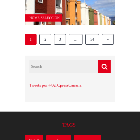
HOME SELECCION
1
2
3
…
54
»
Tweets por @ATCpressCanaria
TAGS