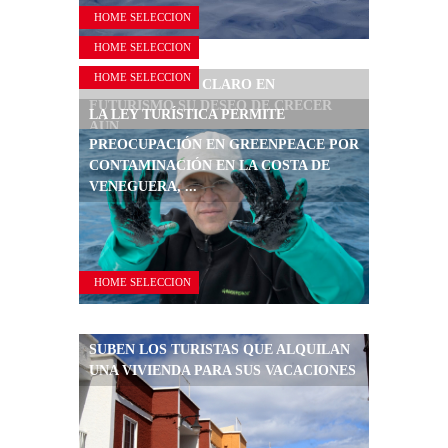
HOME SELECCION
HOME SELECCION
HOME SELECCION
TENERIFE DEJA CLARO EN
FUTURISMO SU DESEO DE CRECER
LA LEY TURÍSTICA PERMITE
AÚN ...
NORMALIZAR 8.000 PLAZAS
PREOCUPACIÓN EN GREENPEACE POR
HOTELERAS ALEGALES EN ...
CONTAMINACIÓN EN LA COSTA DE
VENEGUERA, ...
HOME SELECCION
SUBEN LOS TURISTAS QUE ALQUILAN
UNA VIVIENDA PARA SUS VACACIONES