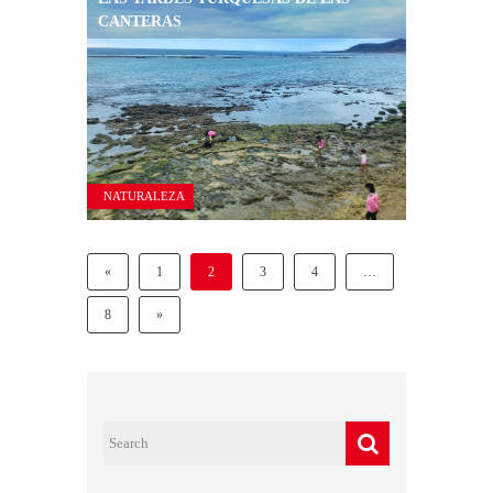
SURF
CANTERAS
NATURALEZA
«
1
2
3
4
…
8
»