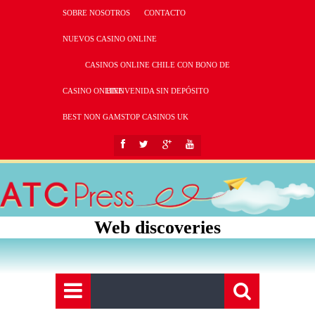
SOBRE NOSOTROS
CONTACTO
NUEVOS CASINO ONLINE
CASINOS ONLINE CHILE CON BONO DE
CASINO ONLINE
BIENVENIDA SIN DEPÓSITO
BEST NON GAMSTOP CASINOS UK
Web discoveries