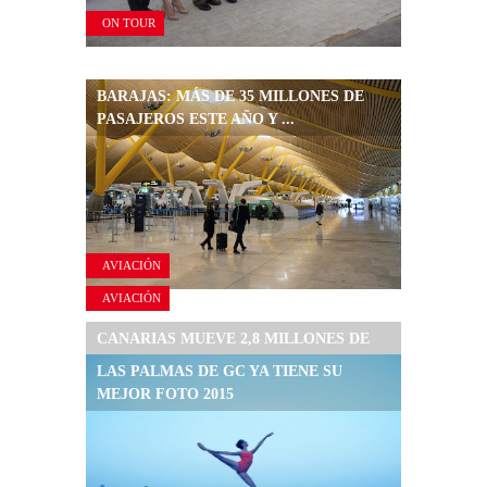
ON TOUR
BARAJAS: MÁS DE 35 MILLONES DE
PASAJEROS ESTE AÑO Y ...
AVIACIÓN
AVIACIÓN
CANARIAS MUEVE 2,8 MILLONES DE
PASAJEROS Y GRAN CANARIA
LAS PALMAS DE GC YA TIENE SU
ENCABEZA ...
MEJOR FOTO 2015