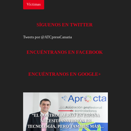
Víctimas
SÍGUENOS EN TWITTER
Tweets por @ATCpressCanaria
ENCUÉNTRANOS EN FACEBOOK
ENCUÉNTRANOS EN GOOGLE+
AVIACIÓN
AL VUELO
“EL CONTROL AÉREO EN ESPAÑA
RICARDO GUERRA, 25 AÑOS DE VUELO
NECESITA INVERSIÓN EN
EN CANARIAS
TECNOLOGÍA, PERO TAMBIÉN MÁS ...