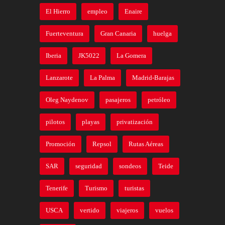
El Hierro
empleo
Enaire
Fuerteventura
Gran Canaria
huelga
Iberia
JK5022
La Gomera
Lanzarote
La Palma
Madrid-Barajas
Oleg Naydenov
pasajeros
petróleo
pilotos
playas
privatización
Promoción
Repsol
Rutas Aéreas
SAR
seguridad
sondeos
Teide
Tenerife
Turismo
turistas
USCA
vertido
viajeros
vuelos