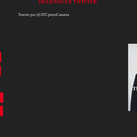
SÍGUENOS EN TWITTER
Tweets por @ATCpressCanaria
T