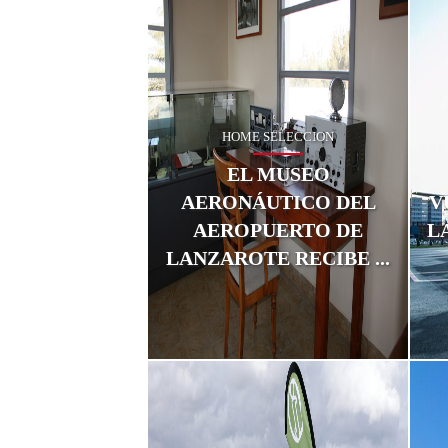
HOME SELECCION
El 
de 
EL MUSEO
déc
AERONÁUTICO DEL
V
cas
dif
AEROPUERTO DE
L
tur
LANZAROTE RECIBE ...
...