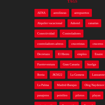
TAGS
AENA
aerolíneas
aeropuertos
Alquiler vacacional
Ashotel
canarias
Conectividad
Controladores
controladores aéreos
cruceristas
cruceros
Decretazo
El Hierro
empleo
Enaire
Fuerteventura
Gran Canaria
huelga
Iberia
JK5022
La Gomera
Lanzarote
La Palma
Madrid-Barajas
Oleg Naydenov
pasajeros
petróleo
pilotos
playas