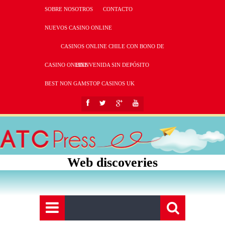
SOBRE NOSOTROS
CONTACTO
NUEVOS CASINO ONLINE
CASINOS ONLINE CHILE CON BONO DE
CASINO ONLINE
BIENVENIDA SIN DEPÓSITO
BEST NON GAMSTOP CASINOS UK
Web discoveries