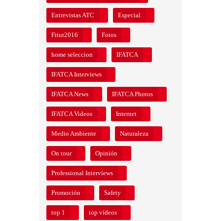
Entrevistas ATC
Especial
Fitur2016
Fotos
home seleccion
IFATCA
IFATCA Interviews
IFATCA News
IFATCA Photos
IFATCA Videos
Internet
Medio Ambiente
Naturaleza
On tour
Opinión
Professional Interviews
Promoción
Safety
top 1
top vídeos