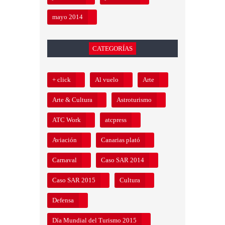
mayo 2014
CATEGORÍAS
+ click
Al vuelo
Arte
Arte & Cultura
Astroturismo
ATC Work
atcpress
Aviación
Canarias plató
Carnaval
Caso SAR 2014
Caso SAR 2015
Cultura
Defensa
Día Mundial del Turismo 2015