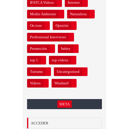
IFATCA Videos
Internet
Medio Ambiente
Naturaleza
On tour
Opinión
Professional Interviews
Promoción
Safety
top 1
top vídeos
Turismo
Uncategorized
Videos
Windsurf
META
ACCEDER