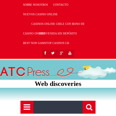
SOBRE NOSOTROS
CONTACTO
NUEVOS CASINO ONLINE
CASINOS ONLINE CHILE CON BONO DE
CASINO ONLINE
BIENVENIDA SIN DEPÓSITO
BEST NON GAMSTOP CASINOS UK
Web discoveries