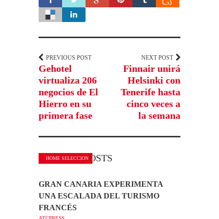
PREVIOUS POST
NEXT POST
Gehotel
Finnair unirá
virtualiza 206
Helsinki con
negocios de El
Tenerife hasta
Hierro en su
cinco veces a
primera fase
la semana
RELATED POSTS
HOME SELECCION
GRAN CANARIA EXPERIMENTA
UNA ESCALADA DEL TURISMO
FRANCÉS
ATCPRESS