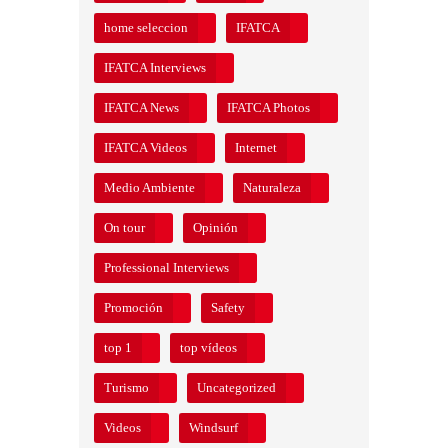
home seleccion
IFATCA
IFATCA Interviews
IFATCA News
IFATCA Photos
IFATCA Videos
Internet
Medio Ambiente
Naturaleza
On tour
Opinión
Professional Interviews
Promoción
Safety
top 1
top vídeos
Turismo
Uncategorized
Videos
Windsurf