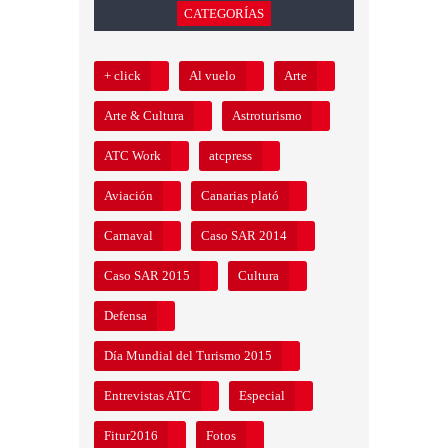
CATEGORÍAS
+ click
Al vuelo
Arte
Arte & Cultura
Astroturismo
ATC Work
atcpress
Aviación
Canarias plató
Carnaval
Caso SAR 2014
Caso SAR 2015
Cultura
Defensa
Día Mundial del Turismo 2015
Entrevistas ATC
Especial
Fitur2016
Fotos