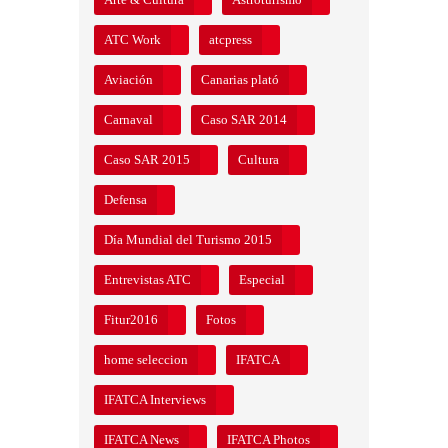
ATC Work
atcpress
Aviación
Canarias plató
Carnaval
Caso SAR 2014
Caso SAR 2015
Cultura
Defensa
Día Mundial del Turismo 2015
Entrevistas ATC
Especial
Fitur2016
Fotos
home seleccion
IFATCA
IFATCA Interviews
IFATCA News
IFATCA Photos