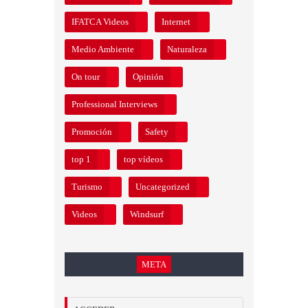
IFATCA Videos
Internet
Medio Ambiente
Naturaleza
On tour
Opinión
Professional Interviews
Promoción
Safety
top 1
top vídeos
Turismo
Uncategorized
Videos
Windsurf
META