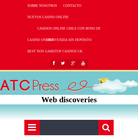
SOBRE NOSOTROS
CONTACTO
NUEVOS CASINO ONLINE
CASINOS ONLINE CHILE CON BONO DE
CASINO ONLINE
BIENVENIDA SIN DEPÓSITO
BEST NON GAMSTOP CASINOS UK
Web discoveries